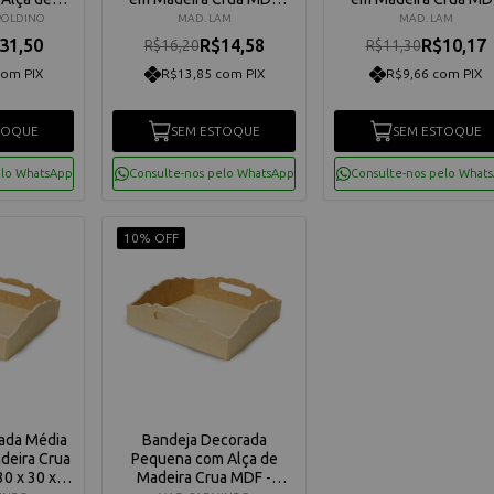
 15426
Tamanho: 36 x 23,5 x 10,5
Tamanho: 21 x 30 x 7 
POLDINO
MAD. LAM
MAD. LAM
cm
31,50
R$14,58
R$10,17
R$16,20
R$11,30
com PIX
R$13,85 com PIX
R$9,66 com PIX
TOQUE
SEM ESTOQUE
SEM ESTOQUE
elo WhatsApp
Consulte-nos pelo WhatsApp
Consulte-nos pelo What
10% OFF
ada Média
Bandeja Decorada
deira Crua
Pequena com Alça de
0 x 30 x 7
Madeira Crua MDF -