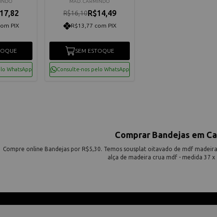
Medida 25 x 25 x 5 cm
MINDO
MAD. CARMINDO
17,82
R$14,49
R$16,10
com PIX
R$13,77 com PIX
TOQUE
SEM ESTOQUE
elo WhatsApp
Consulte-nos pelo WhatsApp
Comprar Bandejas em Ca
Compre online Bandejas por R$5,30. Temos sousplat oitavado de mdf madeir
alça de madeira crua mdf - medida 37 x 