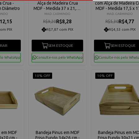
 Crua -
Alça de Madeira Crua
com Alça de Madeira C
m Diâmetro
MDF - Medida 37 x 21,5 x
MDF - Medida 17,5 x 1
1 cm
x 2 cm
MINDO
MAD. CARMINDO
MAD. CARMINDO
12,15
R$8,28
R$4,77
R$9,20
R$5,30
com PIX
R$7,87 com PIX
R$4,53 com PIX
RAR
SEM ESTOQUE
SEM ESTOQUE
elo WhatsApp
Consulte-nos pelo WhatsApp
Consulte-nos pelo What
10% OFF
10% OFF
s em MDF
Bandeja Pinus em MDF
Bandeja Pinus em M
0x20 cm -
Friso Fundo 34x26 cm -
Friso Fundo 30x21 cm