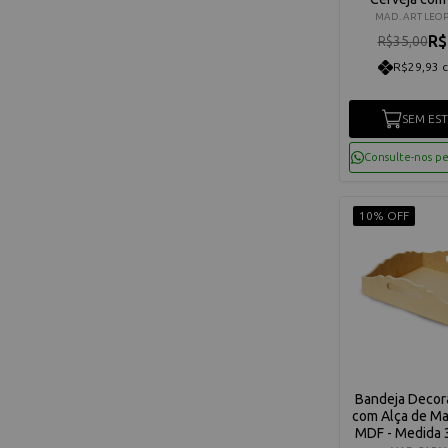
Metal MDF
MAD. ART LEO
R$
R$35,00
R$29,93 
SEM ES
Consulte-nos p
10% OFF
Bandeja Decor
com Alça de Ma
MDF - Medida 3