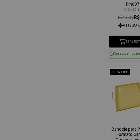
Pm007
MAD. MONA
R$
R$15,00
R$12,83 
SEM ES
Consulte-nos p
10% OFF
Bandeja para 
Formato Gar
Cerveja com