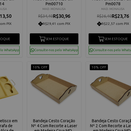
14
Pm00710
Pm0078
LISA
MAD. MONALISA
MAD. MONALISA
13,50
R$30,96
R$23,76
R$34,40
R$26,40
com PIX
R$29,41 com PIX
R$22,57 com PIX
TOQUE
SEM ESTOQUE
SEM ESTOQUE
elo WhatsApp
Consulte-nos pelo WhatsApp
Consulte-nos pelo What
10% OFF
10% OFF
Petisco em
Bandeja Cesto Coração
Bandeja Cesto Coraç
rafa de
Nº 4 Com Recorte a Laser
Nº 2 Com Recorte a La
 Alça de
em Madeira Crua MDF
em Madeira Crua MD