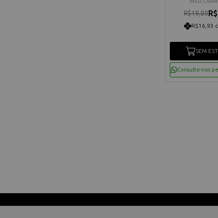
cm
MAD. CAR
R$
R$19,80
R$16,93 
SEM ES
Consulte-nos p