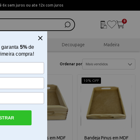
 6x sem juros ou ate 12x com juros
0
al
Scrapbook
Decoupage
Madeira
 garanta
5%
de
rimeira compra!
Ordenar por
10% OFF
10% OFF
STRAR
jo
Bandeja Pinus em MDF
Bandeja Pinus em MDF