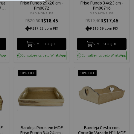
rua
Friso Fundo 29x20 cm -
Friso Fundo 34x25 cm -
7,5
Pm0072
Pm00716
MAD. MONALISA
MAD. MONALISA
R$18,45
R$17,46
R$20,50
R$19,40
R$17,53 com PIX
R$16,59 com PIX
SEM ESTOQUE
SEM ESTOQUE
sApp
Consulte-nos pelo WhatsApp
Consulte-nos pelo WhatsApp
10% OFF
10% OFF
DF
Bandeja Pinus em MDF
Bandeja Cesto com
 -
Friso Fundo 34x24 cm -
Coração Vazado N°1 MDF