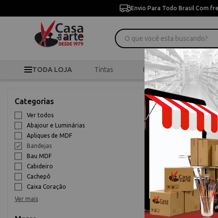
Envio Para Todo Brasil Com fr
TODA LOJA
Tintas
Pincéis
Desen
>
>
B
Início
Madeira
Categorias
Bandejas
Ver todos
Abajour e Luminárias
10% OFF
Apliques de MDF
Bandejas
Bau MDF
Cabideiro
Cachepô
Caixa Coração
Ver mais
Sousplat Oit