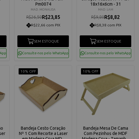
Pm0074
18x16x6cm - 31
MAD. MONALISA
MAD. LAM
R$23,85
R$8,82
R$26,50
R$9,80
R$22,66 com PIX
R$8,38 com PIX
SEM ESTOQUE
SEM ESTOQUE
sApp
Consulte-nos pelo WhatsApp
Consulte-nos pelo WhatsApp
10% OFF
10% OFF
ão
Bandeja Cesto Coração
Bandeja Mesa De Cama
ser
Nº 1 Com Recorte a Laser
Com Pezinhos de MDF
F
em Madeira Crua MDF
Madeira Crua - Tamanho: