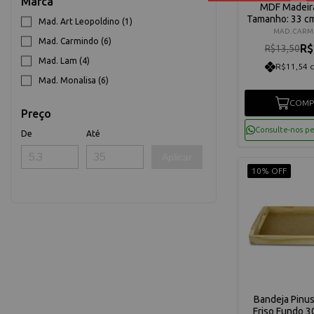
Marca
MDF Madeira
Tamanho: 33 c
Mad. Art Leopoldino (1)
MAD. CAR
Mad. Carmindo (6)
R$
R$13,50
Mad. Lam (4)
R$11,54 
Mad. Monalisa (6)
COMP
Preço
Consulte-nos p
De
Até
Aplicar
10% OFF
Bandeja Pinu
Friso Fundo 3