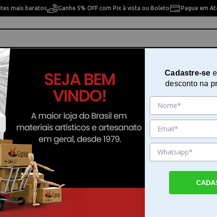
etes mais baratos
Ganhe 5% OFF com Pix à vista ou Boleto
Pague em Até
ho
Cavaletes
Pintura Artística
Pintura Artesan
Cadastre-se
e
desconto na p
andejas
10% OFF
10% OFF
CADA
avado de
Bandeja com Aba com
Bandeja para 1 Azule