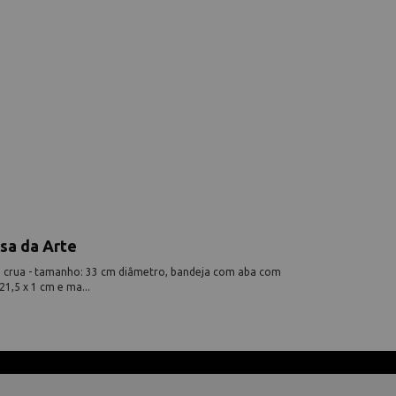
sa da Arte
a crua - tamanho: 33 cm diâmetro, bandeja com aba com
21,5 x 1 cm e ma...