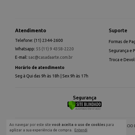
Atendimento
Suporte
Telefone: (11) 2344-2600
Formas de Pa
Whatsapp:
55 (11) 9 4358-2220
Segurança e P
E-mail:
sac@casadaarte.com.br
Troca e Devo
Horário de atendimento
Seg à Qui das 9h às 18h | Sex 9h às 17h
Segurança
Ao navegar por este site
você aceita o uso de cookies
para
NEVA COMERCIO DE
agilizar a sua experiência de compra.
Entendi