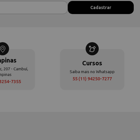
pinas
Cursos
c, 207 - Cambuí,
Saiba mais no Whatsapp
mpinas
55 (11) 94250-7277
 3254-7355