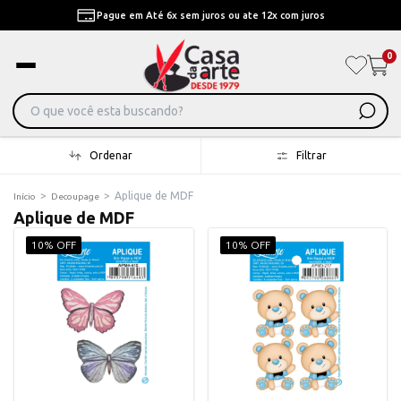
Pague em Até 6x sem juros ou ate 12x com juros
0
Ordenar
Filtrar
>
>
Aplique de MDF
Início
Decoupage
Aplique de MDF
10% OFF
10% OFF