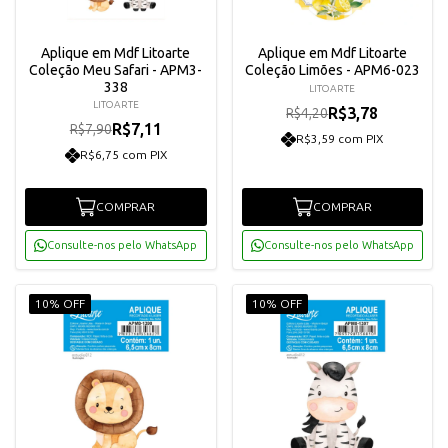
Aplique em Mdf Litoarte
Aplique em Mdf Litoarte
Coleção Meu Safari - APM3-
Coleção Limões - APM6-023
338
LITOARTE
LITOARTE
R$3,78
R$4,20
R$7,11
R$7,90
R$3,59 com PIX
R$6,75 com PIX
COMPRAR
COMPRAR
Consulte-nos pelo WhatsApp
Consulte-nos pelo WhatsApp
10% OFF
10% OFF