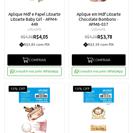
Aplique Mdf e Papel Litoarte
Aplique em Mdf Litoarte
Litoarte Baby Girl - APM4-
Chocolate Bombons -
449
APM6-037
LITOARTE
LITOARTE
R$4,05
R$3,78
R$4,50
R$4,20
R$3,85 com PIX
R$3,59 com PIX
COMPRAR
COMPRAR
Consulte-nos pelo WhatsApp
Consulte-nos pelo WhatsApp
10% OFF
10% OFF