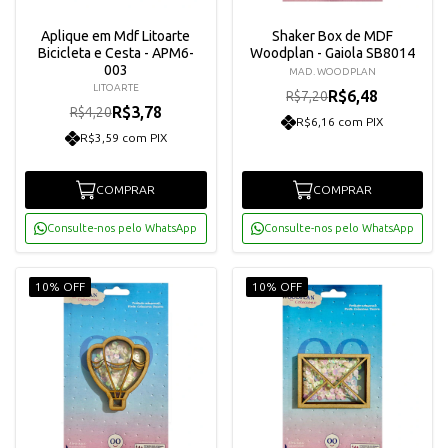
Aplique em Mdf Litoarte
Shaker Box de MDF
Bicicleta e Cesta - APM6-
Woodplan - Gaiola SB8014
003
MAD. WOODPLAN
LITOARTE
R$6,48
R$7,20
R$3,78
R$4,20
R$6,16 com PIX
R$3,59 com PIX
COMPRAR
COMPRAR
Consulte-nos pelo WhatsApp
Consulte-nos pelo WhatsApp
10% OFF
10% OFF