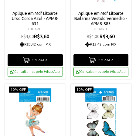
Aplique em Mdf Litoarte
Aplique em Mdf Litoarte
Urso Coroa Azul - APM8-
Bailarina Vestido Vermelho -
631
APM8-583
LITOARTE
LITOARTE
R$3,60
R$3,60
R$4,00
R$4,00
R$3,42 com PIX
R$3,42 com PIX
COMPRAR
COMPRAR
Consulte-nos pelo WhatsApp
Consulte-nos pelo WhatsApp
10% OFF
10% OFF