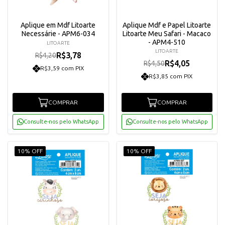
Aplique em Mdf Litoarte
Aplique Mdf e Papel Litoarte
Necessárie - APM6-034
Litoarte Meu Safari - Macaco
- APM4-510
LITOARTE
LITOARTE
R$3,78
R$4,20
R$4,05
R$4,50
R$3,59 com PIX
R$3,85 com PIX
COMPRAR
COMPRAR
Consulte-nos pelo WhatsApp
Consulte-nos pelo WhatsApp
10% OFF
10% OFF