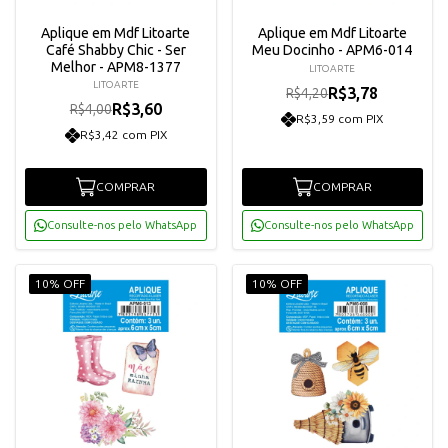
Aplique em Mdf Litoarte
Aplique em Mdf Litoarte
Café Shabby Chic - Ser
Meu Docinho - APM6-014
Melhor - APM8-1377
LITOARTE
LITOARTE
R$3,78
R$4,20
R$3,60
R$4,00
R$3,59 com PIX
R$3,42 com PIX
COMPRAR
COMPRAR
Consulte-nos pelo WhatsApp
Consulte-nos pelo WhatsApp
10% OFF
10% OFF