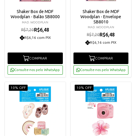
Shaker Box de MDF
Shaker Box de MDF
Woodplan - Balão SB8000
Woodplan - Envelope
SB8010
MAD. WOODPLAN
MAD. WOODPLAN
R$6,48
R$7,20
R$6,48
R$7,20
R$6,16 com PIX
R$6,16 com PIX
COMPRAR
COMPRAR
Consulte-nos pelo WhatsApp
Consulte-nos pelo WhatsApp
10% OFF
10% OFF