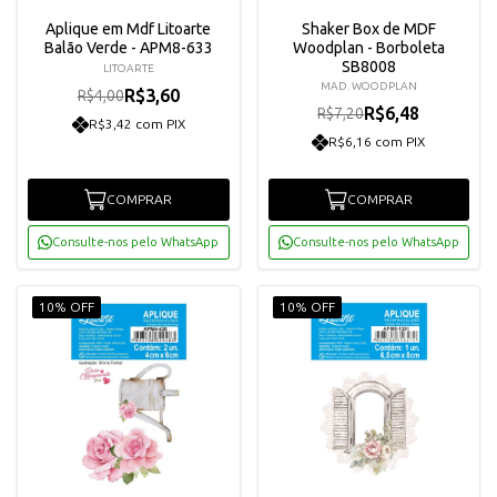
Aplique em Mdf Litoarte
Shaker Box de MDF
Balão Verde - APM8-633
Woodplan - Borboleta
SB8008
LITOARTE
MAD. WOODPLAN
R$3,60
R$4,00
R$6,48
R$7,20
R$3,42 com PIX
R$6,16 com PIX
COMPRAR
COMPRAR
Consulte-nos pelo WhatsApp
Consulte-nos pelo WhatsApp
10% OFF
10% OFF