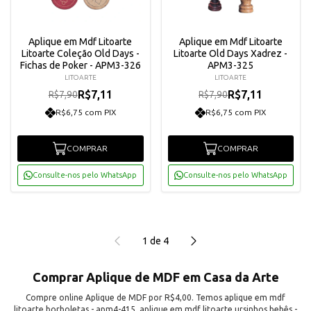
Aplique em Mdf Litoarte
Aplique em Mdf Litoarte
Litoarte Coleção Old Days -
Litoarte Old Days Xadrez -
Fichas de Poker - APM3-326
APM3-325
LITOARTE
LITOARTE
R$7,11
R$7,11
R$7,90
R$7,90
R$6,75 com PIX
R$6,75 com PIX
COMPRAR
COMPRAR
Consulte-nos pelo WhatsApp
Consulte-nos pelo WhatsApp
1
de
4
Comprar Aplique de MDF em Casa da Arte
Compre online Aplique de MDF por R$4,00. Temos aplique em mdf
litoarte borboletas - apm4-415, aplique em mdf litoarte ursinhos bebês -