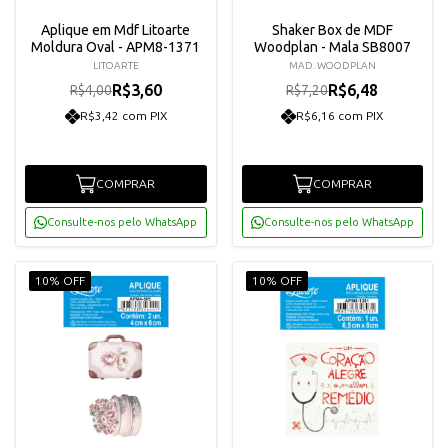
Aplique em Mdf Litoarte
Shaker Box de MDF
Moldura Oval - APM8-1371
Woodplan - Mala SB8007
LITOARTE
MAD. WOODPLAN
R$3,60
R$6,48
R$4,00
R$7,20
R$3,42 com PIX
R$6,16 com PIX
COMPRAR
COMPRAR
Consulte-nos pelo WhatsApp
Consulte-nos pelo WhatsApp
10% OFF
10% OFF