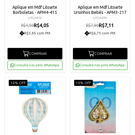
Aplique em Mdf Litoarte
Aplique em Mdf Litoarte
Borboletas - APM4-415
Ursinhos Bebês - APM3-217
LITOARTE
LITOARTE
R$4,05
R$7,11
R$4,50
R$7,90
R$3,85 com PIX
R$6,75 com PIX
COMPRAR
COMPRAR
Consulte-nos pelo WhatsApp
Consulte-nos pelo WhatsApp
10% OFF
10% OFF