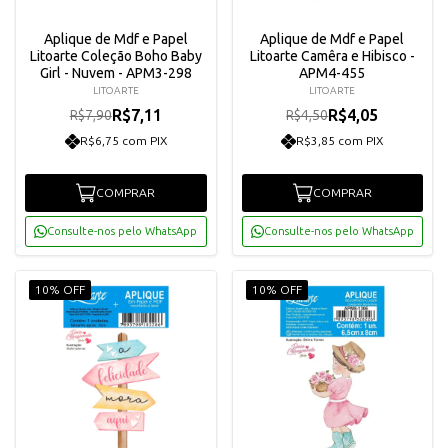
Aplique de Mdf e Papel
Aplique de Mdf e Papel
Litoarte Coleção Boho Baby
Litoarte Camêra e Hibisco -
Girl - Nuvem - APM3-298
APM4-455
LITOARTE
LITOARTE
R$7,11
R$4,05
R$7,90
R$4,50
R$6,75 com PIX
R$3,85 com PIX
COMPRAR
COMPRAR
Consulte-nos pelo WhatsApp
Consulte-nos pelo WhatsApp
10% OFF
10% OFF