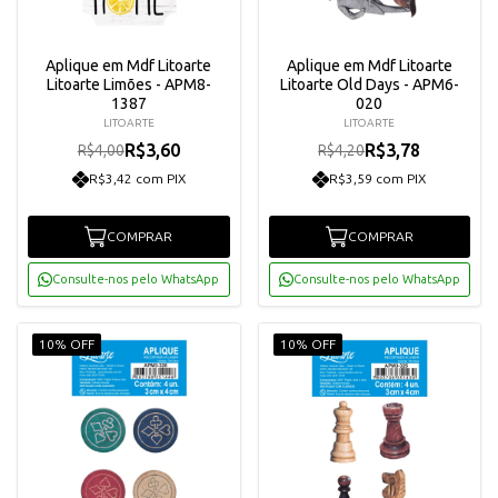
Aplique em Mdf Litoarte
Aplique em Mdf Litoarte
Litoarte Limões - APM8-
Litoarte Old Days - APM6-
1387
020
LITOARTE
LITOARTE
R$3,60
R$3,78
R$4,00
R$4,20
R$3,42 com PIX
R$3,59 com PIX
COMPRAR
COMPRAR
Consulte-nos pelo WhatsApp
Consulte-nos pelo WhatsApp
10% OFF
10% OFF