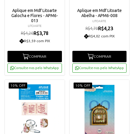
Aplique em Mdf Litoarte
Aplique em Mdf Litoarte
Galocha e Flores - APM6-
Abelha - APM6-008
013
LITOARTE
LITOARTE
R$4,23
R$4,70
R$3,78
R$4,20
R$4,02 com PIX
R$3,59 com PIX
COMPRAR
COMPRAR
Consulte-nos pelo WhatsApp
Consulte-nos pelo WhatsApp
10% OFF
10% OFF