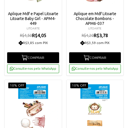
Aplique Mdf e Papel Litoarte
Aplique em Mdf Litoarte
Litoarte Baby Girl - APM4-
Chocolate Bombons -
449
APM6-037
LITOARTE
LITOARTE
R$4,05
R$3,78
R$4,50
R$4,20
R$3,85 com PIX
R$3,59 com PIX
COMPRAR
COMPRAR
Consulte-nos pelo WhatsApp
Consulte-nos pelo WhatsApp
10% OFF
10% OFF