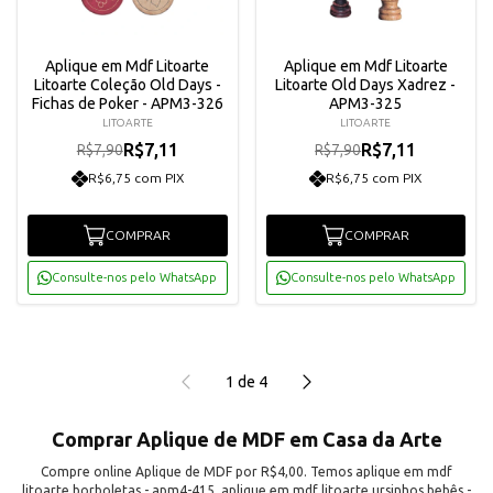
Aplique em Mdf Litoarte
Aplique em Mdf Litoarte
Litoarte Coleção Old Days -
Litoarte Old Days Xadrez -
Fichas de Poker - APM3-326
APM3-325
LITOARTE
LITOARTE
R$7,11
R$7,11
R$7,90
R$7,90
R$6,75 com PIX
R$6,75 com PIX
COMPRAR
COMPRAR
Consulte-nos pelo WhatsApp
Consulte-nos pelo WhatsApp
1
de
4
Comprar Aplique de MDF em Casa da Arte
Compre online Aplique de MDF por R$4,00. Temos aplique em mdf
litoarte borboletas - apm4-415, aplique em mdf litoarte ursinhos bebês -