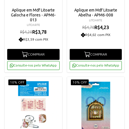
Aplique em Mdf Litoarte
Aplique em Mdf Litoarte
Galocha e Flores - APM6-
Abelha - APM6-008
013
LITOARTE
LITOARTE
R$4,23
R$4,70
R$3,78
R$4,20
R$4,02 com PIX
R$3,59 com PIX
COMPRAR
COMPRAR
Consulte-nos pelo WhatsApp
Consulte-nos pelo WhatsApp
10% OFF
10% OFF