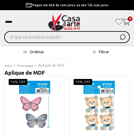
Pague em Até 6x sem juros ou ate 12x com juros
0
Ordenar
Filtrar
>
>
Aplique de MDF
Início
Decoupage
Aplique de MDF
10% OFF
10% OFF