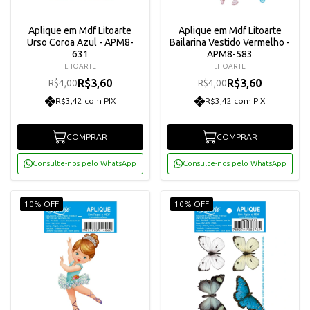
Aplique em Mdf Litoarte
Aplique em Mdf Litoarte
Urso Coroa Azul - APM8-
Bailarina Vestido Vermelho -
631
APM8-583
LITOARTE
LITOARTE
R$3,60
R$3,60
R$4,00
R$4,00
R$3,42 com PIX
R$3,42 com PIX
COMPRAR
COMPRAR
Consulte-nos pelo WhatsApp
Consulte-nos pelo WhatsApp
10% OFF
10% OFF