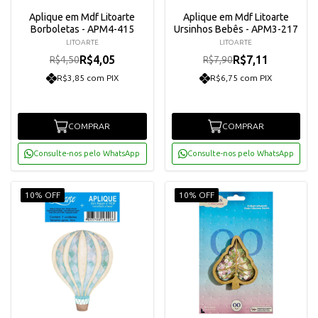
Aplique em Mdf Litoarte
Aplique em Mdf Litoarte
Borboletas - APM4-415
Ursinhos Bebês - APM3-217
LITOARTE
LITOARTE
R$4,05
R$7,11
R$4,50
R$7,90
R$3,85 com PIX
R$6,75 com PIX
COMPRAR
COMPRAR
Consulte-nos pelo WhatsApp
Consulte-nos pelo WhatsApp
10% OFF
10% OFF