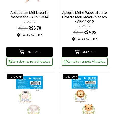
Aplique em Mdf Litoarte
Aplique Mdf e Papel Litoarte
Necessárie - APM6-034
Litoarte Meu Safari - Macaco
- APM4-510
LITOARTE
LITOARTE
R$3,78
R$4,20
R$4,05
R$4,50
R$3,59 com PIX
R$3,85 com PIX
COMPRAR
COMPRAR
Consulte-nos pelo WhatsApp
Consulte-nos pelo WhatsApp
10% OFF
10% OFF