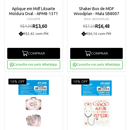
Aplique em Mdf Litoarte
Shaker Box de MDF
Moldura Oval - APM8-1371
Woodplan - Mala SB8007
LITOARTE
MAD. WOODPLAN
R$3,60
R$6,48
R$4,00
R$7,20
R$3,42 com PIX
R$6,16 com PIX
COMPRAR
COMPRAR
Consulte-nos pelo WhatsApp
Consulte-nos pelo WhatsApp
10% OFF
10% OFF