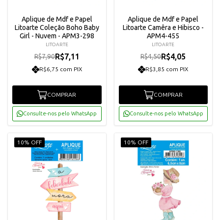
Aplique de Mdf e Papel
Aplique de Mdf e Papel
Litoarte Coleção Boho Baby
Litoarte Camêra e Hibisco -
Girl - Nuvem - APM3-298
APM4-455
LITOARTE
LITOARTE
R$7,11
R$4,05
R$7,90
R$4,50
R$6,75 com PIX
R$3,85 com PIX
COMPRAR
COMPRAR
Consulte-nos pelo WhatsApp
Consulte-nos pelo WhatsApp
10% OFF
10% OFF