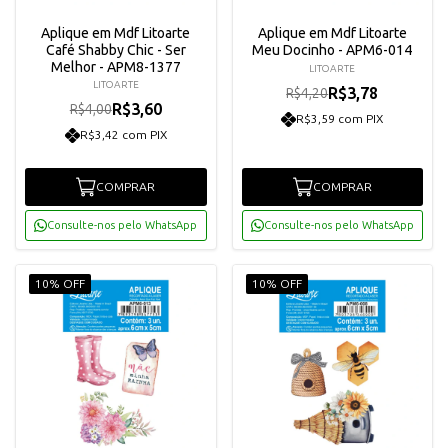
Aplique em Mdf Litoarte
Aplique em Mdf Litoarte
Café Shabby Chic - Ser
Meu Docinho - APM6-014
Melhor - APM8-1377
LITOARTE
LITOARTE
R$3,78
R$4,20
R$3,60
R$4,00
R$3,59 com PIX
R$3,42 com PIX
COMPRAR
COMPRAR
Consulte-nos pelo WhatsApp
Consulte-nos pelo WhatsApp
10% OFF
10% OFF