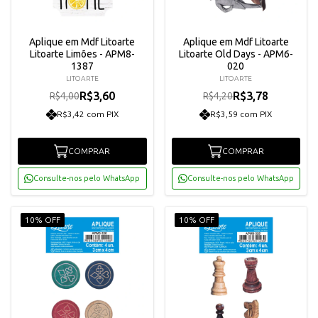
Aplique em Mdf Litoarte
Aplique em Mdf Litoarte
Litoarte Limões - APM8-
Litoarte Old Days - APM6-
1387
020
LITOARTE
LITOARTE
R$3,60
R$3,78
R$4,00
R$4,20
R$3,42 com PIX
R$3,59 com PIX
COMPRAR
COMPRAR
Consulte-nos pelo WhatsApp
Consulte-nos pelo WhatsApp
10% OFF
10% OFF