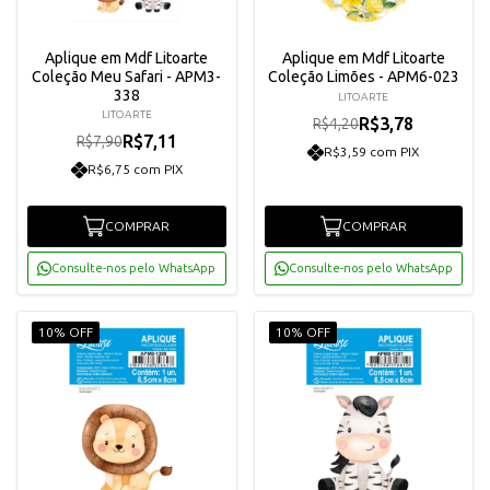
Aplique em Mdf Litoarte
Aplique em Mdf Litoarte
Coleção Meu Safari - APM3-
Coleção Limões - APM6-023
338
LITOARTE
LITOARTE
R$3,78
R$4,20
R$7,11
R$7,90
R$3,59 com PIX
R$6,75 com PIX
COMPRAR
COMPRAR
Consulte-nos pelo WhatsApp
Consulte-nos pelo WhatsApp
10% OFF
10% OFF