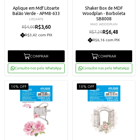
Aplique em Mdf Litoarte
Shaker Box de MDF
Balão Verde - APM8-633
Woodplan - Borboleta
SB8008
LITOARTE
MAD. WOODPLAN
R$3,60
R$4,00
R$6,48
R$7,20
R$3,42 com PIX
R$6,16 com PIX
COMPRAR
COMPRAR
Consulte-nos pelo WhatsApp
Consulte-nos pelo WhatsApp
10% OFF
10% OFF