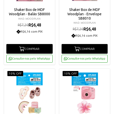
Shaker Box de MDF
Shaker Box de MDF
Woodplan - Balão SB8000
Woodplan - Envelope
SB8010
MAD. WOODPLAN
MAD. WOODPLAN
R$6,48
R$7,20
R$6,48
R$7,20
R$6,16 com PIX
R$6,16 com PIX
COMPRAR
COMPRAR
Consulte-nos pelo WhatsApp
Consulte-nos pelo WhatsApp
10% OFF
10% OFF