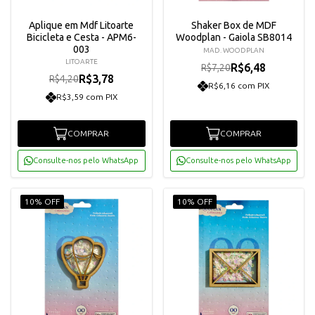
Aplique em Mdf Litoarte
Shaker Box de MDF
Bicicleta e Cesta - APM6-
Woodplan - Gaiola SB8014
003
MAD. WOODPLAN
LITOARTE
R$6,48
R$7,20
R$3,78
R$4,20
R$6,16 com PIX
R$3,59 com PIX
COMPRAR
COMPRAR
Consulte-nos pelo WhatsApp
Consulte-nos pelo WhatsApp
10% OFF
10% OFF