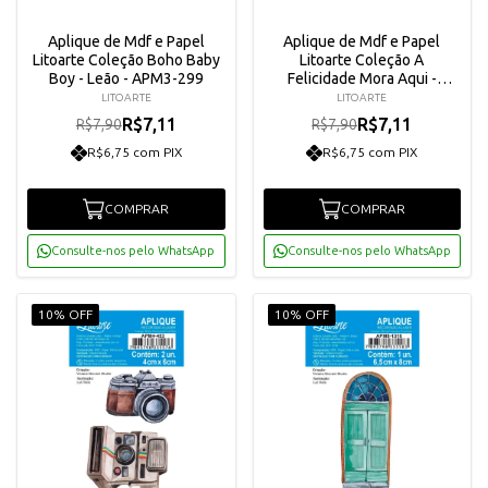
Aplique de Mdf e Papel
Aplique de Mdf e Papel
Litoarte Coleção Boho Baby
Litoarte Coleção A
Boy - Leão - APM3-299
Felicidade Mora Aqui -
Milkshake e Sorvete -
LITOARTE
LITOARTE
APM3-302
R$7,11
R$7,11
R$7,90
R$7,90
R$6,75 com PIX
R$6,75 com PIX
COMPRAR
COMPRAR
Consulte-nos pelo WhatsApp
Consulte-nos pelo WhatsApp
10% OFF
10% OFF