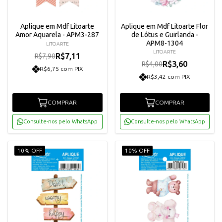
Aplique em Mdf Litoarte
Aplique em Mdf Litoarte Flor
Amor Aquarela - APM3-287
de Lótus e Guirlanda -
APM8-1304
LITOARTE
LITOARTE
R$7,11
R$7,90
R$3,60
R$4,00
R$6,75 com PIX
R$3,42 com PIX
COMPRAR
COMPRAR
Consulte-nos pelo WhatsApp
Consulte-nos pelo WhatsApp
10% OFF
10% OFF