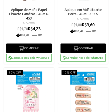
Aplique de Mdf e Papel
Aplique em Mdf Litoarte
Litoarte Camêras - APM4-
Porta - APM8-1316
453
LITOARTE
LITOARTE
R$3,60
R$4,00
R$4,23
R$4,70
R$3,42 com PIX
R$4,02 com PIX
COMPRAR
COMPRAR
Consulte-nos pelo WhatsApp
Consulte-nos pelo WhatsApp
10% OFF
10% OFF