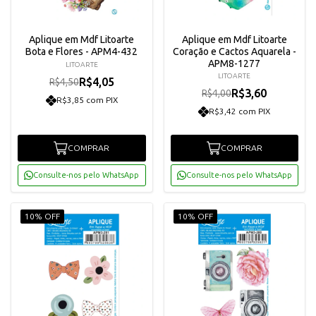
Aplique em Mdf Litoarte
Aplique em Mdf Litoarte
Bota e Flores - APM4-432
Coração e Cactos Aquarela -
APM8-1277
LITOARTE
LITOARTE
R$4,05
R$4,50
R$3,60
R$4,00
R$3,85 com PIX
R$3,42 com PIX
COMPRAR
COMPRAR
Consulte-nos pelo WhatsApp
Consulte-nos pelo WhatsApp
10% OFF
10% OFF