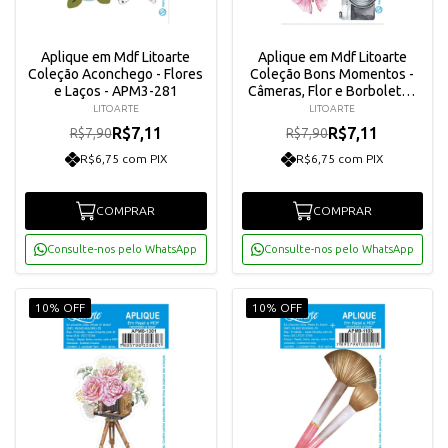
Aplique em Mdf Litoarte
Aplique em Mdf Litoarte
Coleção Aconchego - Flores
Coleção Bons Momentos -
e Laços - APM3-281
Câmeras, Flor e Borboleta -
APM3-280
LITOARTE
LITOARTE
R$7,11
R$7,11
R$7,90
R$7,90
R$6,75 com PIX
R$6,75 com PIX
COMPRAR
COMPRAR
Consulte-nos pelo WhatsApp
Consulte-nos pelo WhatsApp
10% OFF
10% OFF