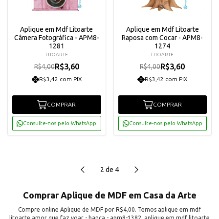
Aplique em Mdf Litoarte
Aplique em Mdf Litoarte
Câmera Fotográfica - APM8-
Raposa com Cocar - APM8-
1281
1274
LITOARTE
LITOARTE
R$3,60
R$3,60
R$4,00
R$4,00
R$3,42 com PIX
R$3,42 com PIX
COMPRAR
COMPRAR
Consulte-nos pelo WhatsApp
Consulte-nos pelo WhatsApp
2
de
4
Comprar Aplique de MDF em Casa da Arte
Compre online Aplique de MDF por R$4,00. Temos aplique em mdf
litoarte amor que faz voar - banca - apm8-1382, aplique em mdf litoarte