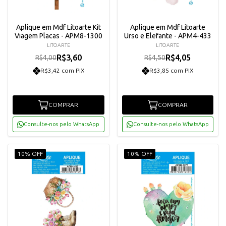
Aplique em Mdf Litoarte Kit
Aplique em Mdf Litoarte
Viagem Placas - APM8-1300
Urso e Elefante - APM4-433
LITOARTE
LITOARTE
R$3,60
R$4,05
R$4,00
R$4,50
R$3,42 com PIX
R$3,85 com PIX
COMPRAR
COMPRAR
Consulte-nos pelo WhatsApp
Consulte-nos pelo WhatsApp
10% OFF
10% OFF