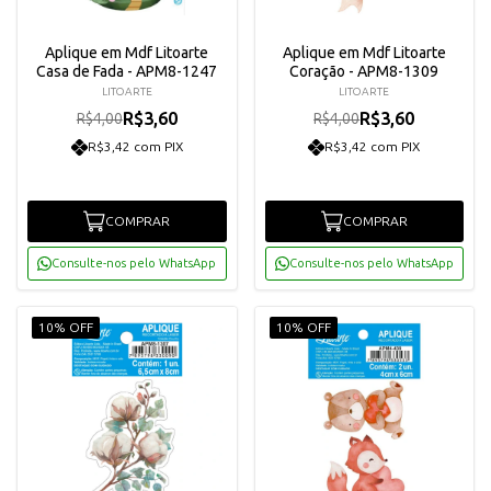
Aplique em Mdf Litoarte
Aplique em Mdf Litoarte
Casa de Fada - APM8-1247
Coração - APM8-1309
LITOARTE
LITOARTE
R$3,60
R$3,60
R$4,00
R$4,00
R$3,42 com PIX
R$3,42 com PIX
COMPRAR
COMPRAR
Consulte-nos pelo WhatsApp
Consulte-nos pelo WhatsApp
10% OFF
10% OFF