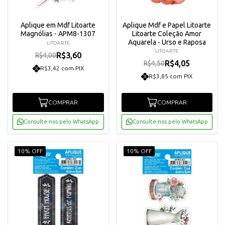
Aplique em Mdf Litoarte
Aplique Mdf e Papel Litoarte
Magnólias - APM8-1307
Litoarte Coleção Amor
Aquarela - Urso e Raposa
LITOARTE
LITOARTE
R$3,60
R$4,00
R$4,05
R$4,50
R$3,42 com PIX
R$3,85 com PIX
COMPRAR
COMPRAR
Consulte-nos pelo WhatsApp
Consulte-nos pelo WhatsApp
10% OFF
10% OFF