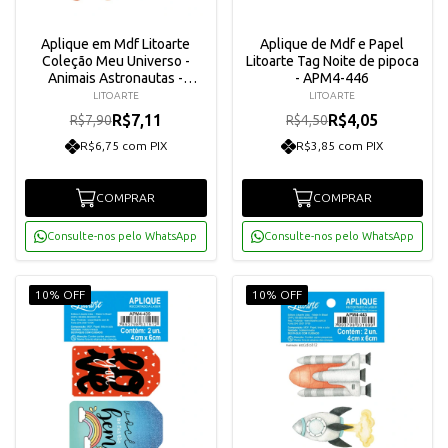
Aplique em Mdf Litoarte
Aplique de Mdf e Papel
Coleção Meu Universo -
Litoarte Tag Noite de pipoca
Animais Astronautas -
- APM4-446
APM3-291
LITOARTE
LITOARTE
R$7,11
R$4,05
R$7,90
R$4,50
R$6,75 com PIX
R$3,85 com PIX
COMPRAR
COMPRAR
Consulte-nos pelo WhatsApp
Consulte-nos pelo WhatsApp
10% OFF
10% OFF