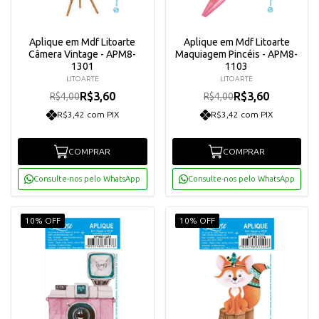
Aplique em Mdf Litoarte
Aplique em Mdf Litoarte
Câmera Vintage - APM8-
Maquiagem Pincéis - APM8-
1301
1103
LITOARTE
LITOARTE
R$3,60
R$3,60
R$4,00
R$4,00
R$3,42 com PIX
R$3,42 com PIX
COMPRAR
COMPRAR
Consulte-nos pelo WhatsApp
Consulte-nos pelo WhatsApp
10% OFF
10% OFF