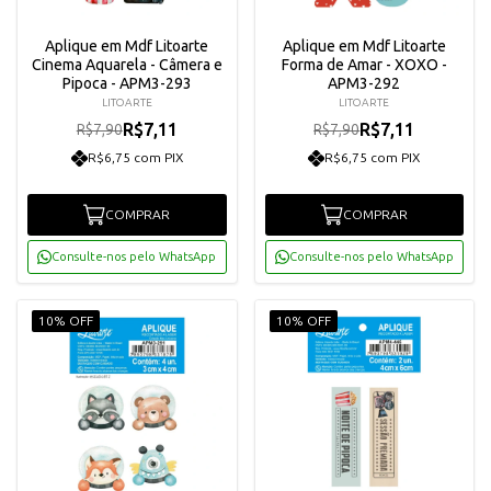
Aplique em Mdf Litoarte
Aplique em Mdf Litoarte
Cinema Aquarela - Câmera e
Forma de Amar - XOXO -
Pipoca - APM3-293
APM3-292
LITOARTE
LITOARTE
R$7,11
R$7,11
R$7,90
R$7,90
R$6,75 com PIX
R$6,75 com PIX
COMPRAR
COMPRAR
Consulte-nos pelo WhatsApp
Consulte-nos pelo WhatsApp
10% OFF
10% OFF