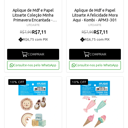
Aplique de Mdf e Papel
Aplique de Mdf e Papel
Litoarte Coleção Minha
Litoarte A felicidade Mora
Primavera Encantada -
Aqui - Kombi - APM3-301
Sousplat - APM3-300
LITOARTE
LITOARTE
R$7,11
R$7,11
R$7,90
R$7,90
R$6,75 com PIX
R$6,75 com PIX
COMPRAR
COMPRAR
Consulte-nos pelo WhatsApp
Consulte-nos pelo WhatsApp
10% OFF
10% OFF