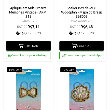
Aplique em Mdf Litoarte
Shaker Box de MDF
Memorias Vintage - APM-
Woodplan - Mapa do Brasil
318
SB8003
LITOARTE
MAD. WOODPLAN
R$7,11
R$6,48
R$7,90
R$7,20
R$6,75 com PIX
R$6,16 com PIX
COMPRAR
COMPRAR
Consulte-nos pelo WhatsApp
Consulte-nos pelo WhatsApp
10% OFF
10% OFF