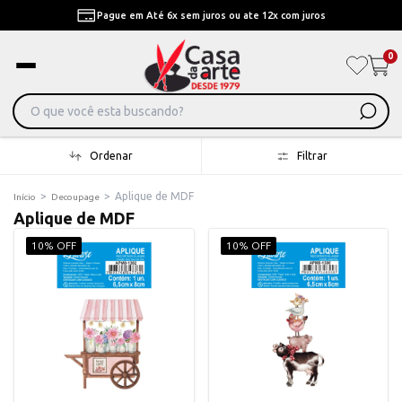
Pague em Até 6x sem juros ou ate 12x com juros
0
Ordenar
Filtrar
>
>
Aplique de MDF
Início
Decoupage
Aplique de MDF
10% OFF
10% OFF