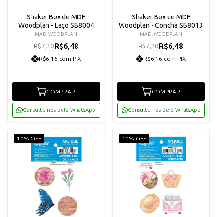
Shaker Box de MDF
Shaker Box de MDF
Woodplan - Laço SB8004
Woodplan - Concha SB8013
MAD. WOODPLAN
MAD. WOODPLAN
R$6,48
R$6,48
R$7,20
R$7,20
R$6,16 com PIX
R$6,16 com PIX
COMPRAR
COMPRAR
Consulte-nos pelo WhatsApp
Consulte-nos pelo WhatsApp
10% OFF
10% OFF