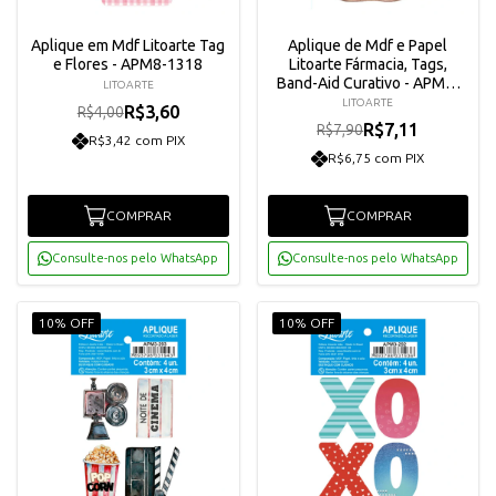
Aplique em Mdf Litoarte Tag
Aplique de Mdf e Papel
e Flores - APM8-1318
Litoarte Fármacia, Tags,
Band-Aid Curativo - APM3-
LITOARTE
295
LITOARTE
R$3,60
R$4,00
R$7,11
R$7,90
R$3,42 com PIX
R$6,75 com PIX
COMPRAR
COMPRAR
Consulte-nos pelo WhatsApp
Consulte-nos pelo WhatsApp
10% OFF
10% OFF