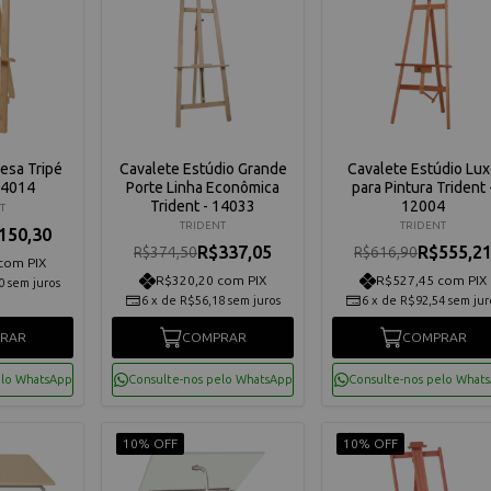
esa Tripé
Cavalete Estúdio Grande
Cavalete Estúdio Lu
14014
Porte Linha Econômica
para Pintura Trident 
Trident - 14033
12004
T
TRIDENT
TRIDENT
150,30
R$337,05
R$555,2
R$374,50
R$616,90
com PIX
R$320,20 com PIX
R$527,45 com PIX
0
sem juros
6
x
de
R$56,18
sem juros
6
x
de
R$92,54
sem jur
RAR
COMPRAR
COMPRAR
elo WhatsApp
Consulte-nos pelo WhatsApp
Consulte-nos pelo What
10% OFF
10% OFF