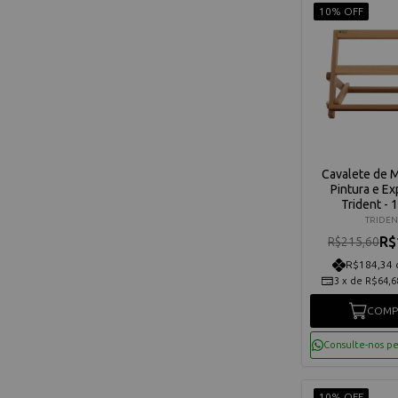
10% OFF
Cavalete de 
Pintura e Ex
Trident - 
TRIDEN
R$
R$215,60
R$184,34 
3
x
de
R$64,6
COMP
Consulte-nos p
10% OFF