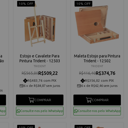
10% OFF
10% OFF
sa
Estojo e Cavalete Para
Maleta Estojo para Pintura
ção
Pintura Trident - 12503
Trident - 12502
TRIDENT
TRIDENT
R$509,22
R$374,76
R$565,80
R$416,40
1
R$483,76 com PIX
R$356,02 com PIX
6
x
de
R$84,87
sem juros
6
x
de
R$62,46
sem juros
os
COMPRAR
COMPRAR
sApp
Consulte-nos pelo WhatsApp
Consulte-nos pelo WhatsApp
10% OFF
10% OFF