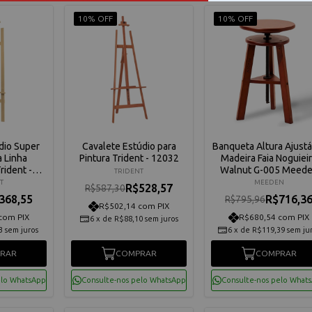
10% OFF
10% OFF
dio Super
Cavalete Estúdio para
Banqueta Altura Ajustá
a Linha
Pintura Trident - 12032
Madeira Faia Noguiei
rident -
Walnut G-005 Meed
TRIDENT
9
AFD-6037-QHT
T
MEEDEN
R$528,57
R$587,30
368,55
R$716,3
R$795,96
R$502,14 com PIX
com PIX
R$680,54 com PIX
6
x
de
R$88,10
sem juros
3
sem juros
6
x
de
R$119,39
sem ju
RAR
COMPRAR
COMPRAR
elo WhatsApp
Consulte-nos pelo WhatsApp
Consulte-nos pelo What