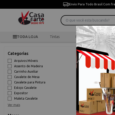
Envio Para Todo Brasil Com fr
TODA LOJA
Tintas
Pincéis
Desen
Categorias
Arquivos Móveis
Assento de Madeira
Carrinho Auxiliar
Cavalete de Mesa
Cavalete para Pintura
Estojo Cavalete
Expositor
Maleta Cavalete
>
Cavaletes
Início
Ver mais
Cavaletes