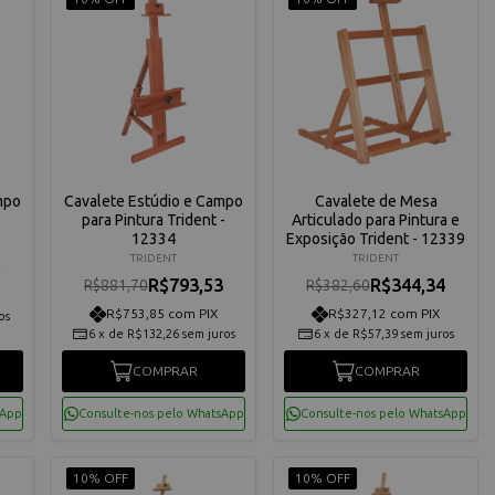
mpo
Cavalete Estúdio e Campo
Cavalete de Mesa
para Pintura Trident -
Articulado para Pintura e
12334
Exposição Trident - 12339
TRIDENT
TRIDENT
5
R$793,53
R$344,34
R$881,70
R$382,60
R$753,85 com PIX
R$327,12 com PIX
os
6
x
de
R$132,26
sem juros
6
x
de
R$57,39
sem juros
COMPRAR
COMPRAR
sApp
Consulte-nos pelo WhatsApp
Consulte-nos pelo WhatsApp
10% OFF
10% OFF