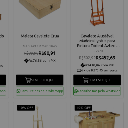
ado
Maleta Cavalete Crua
Cavalete Ajustável
Madeira Lyptus para
Pintura Trident Aztec -
MAD. ART EM MADEIRAS
12343
TRIDENT
0
R$80,91
R$89,90
R$452,69
R$502,99
R$76,86 com PIX
R$430,06 com PIX
os
6
x
de
R$75,45
sem juros
SEM ESTOQUE
SEM ESTOQUE
sApp
Consulte-nos pelo WhatsApp
Consulte-nos pelo WhatsApp
10% OFF
10% OFF