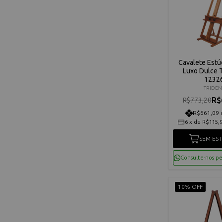
Cavalete Estú
Luxo Dulce T
1232
TRIDEN
R$
R$773,20
R$661,09 
6
x
de
R$115,
SEM ES
Consulte-nos p
10% OFF