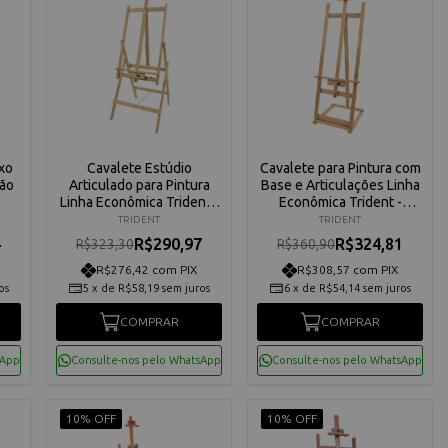
xo
Cavalete Estúdio
Cavalete para Pintura com
ção
Articulado para Pintura
Base e Articulações Linha
Linha Econômica Trident -
Econômica Trident -
14038
14026
TRIDENT
TRIDENT
4
R$290,97
R$324,81
R$323,30
R$360,90
R$276,42 com PIX
R$308,57 com PIX
os
5
x
de
R$58,19
sem juros
6
x
de
R$54,14
sem juros
COMPRAR
COMPRAR
sApp
Consulte-nos pelo WhatsApp
Consulte-nos pelo WhatsApp
10% OFF
10% OFF