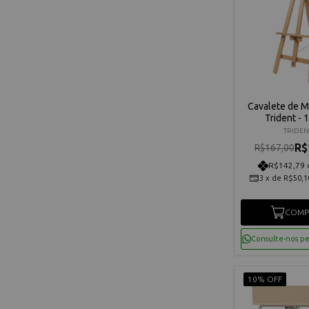
Cavalete de M
Trident - 
TRIDEN
R$
R$167,00
R$142,79 
3
x
de
R$50,1
COMP
Consulte-nos p
10% OFF