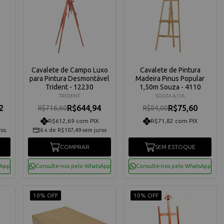
Cavalete de Campo Luxo
Cavalete de Pintura
para Pintura Desmontável
Madeira Pinus Popular
Trident - 12230
1,50m Souza - 4110
TRIDENT
SOUZA & CIA
2
R$644,94
R$75,60
R$716,60
R$84,00
R$612,69 com PIX
R$71,82 com PIX
ros
6
x
de
R$107,49
sem juros
COMPRAR
SEM ESTOQUE
sApp
Consulte-nos pelo WhatsApp
Consulte-nos pelo WhatsApp
10% OFF
10% OFF