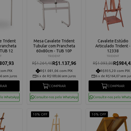
e Trident
Mesa Cavalete Trident
Cavalete Estúdio
Prancheta
Tubular com Prancheta
Articulado Trident -
 TUB 12
60x80cm - TUB 10P
12338
T
TRIDENT
TRIDENT
807,93
R$1.137,96
R$984,4
R$1.264,40
R$1.093,80
com PIX
R$1.081,06 com PIX
R$935,20 com PIX
66
sem juros
6
x
de
R$189,66
sem juros
6
x
de
R$164,07
sem ju
RAR
COMPRAR
COMPRAR
elo WhatsApp
Consulte-nos pelo WhatsApp
Consulte-nos pelo What
10% OFF
10% OFF