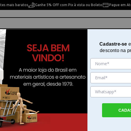
etes mais baratos
Ganhe 5% OFF com Pix à vista ou Boleto
Pague em Até
ho
Cavaletes
Pintura Artística
Pintura Artesan
Cadastre-se
e
desconto na p
CADA