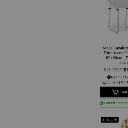
Mesa Cavalet
Trident com 
80x60cm - 
TRIDEN
R
R$1.087,40
R$929,73 
6
x
de
R$163,
COMP
Consulte-nos p
10% OFF