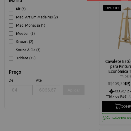
Marca
10% OFF
Kit (3)
Mad. Art Em Madeiras (2)
Mad. Monalisa (1)
Meeden (3)
Sinoart (2)
Souza & Cia (3)
Trident (39)
Cavalete Estú
para Pintur
Econômica T
Preço
1403
TRIDEN
De
Até
R$
R$409,50
Aplicar
R$350,12 
6
x
de
R$61,4
COMP
Consulte-nos p