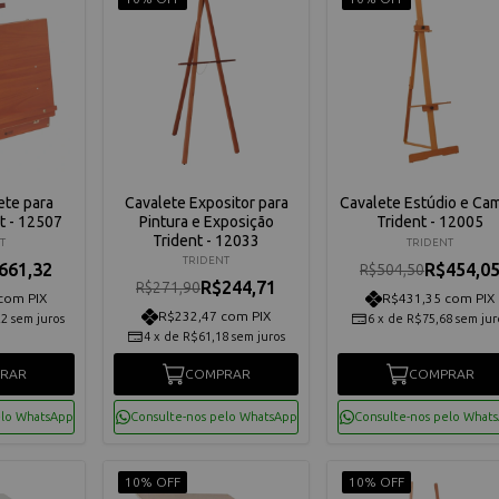
ete para
Cavalete Expositor para
Cavalete Estúdio e Ca
t - 12507
Pintura e Exposição
Trident - 12005
Trident - 12033
T
TRIDENT
TRIDENT
661,32
R$454,0
R$504,50
R$244,71
R$271,90
com PIX
R$431,35 com PIX
R$232,47 com PIX
22
sem juros
6
x
de
R$75,68
sem jur
4
x
de
R$61,18
sem juros
RAR
COMPRAR
COMPRAR
elo WhatsApp
Consulte-nos pelo WhatsApp
Consulte-nos pelo What
10% OFF
10% OFF