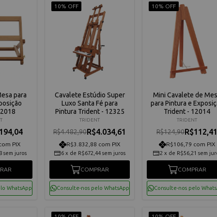
10% OFF
10% OFF
Mesa para
Cavalete Estúdio Super
Mini Cavalete de Me
posição
Luxo Santa Fé para
para Pintura e Exposi
12018
Pintura Trident - 12325
Trident - 12014
T
TRIDENT
TRIDENT
194,04
R$4.034,61
R$112,4
R$4.482,90
R$124,90
com PIX
R$3.832,88 com PIX
R$106,79 com PIX
8
sem juros
6
x
de
R$672,44
sem juros
2
x
de
R$56,21
sem jur
RAR
COMPRAR
COMPRAR
elo WhatsApp
Consulte-nos pelo WhatsApp
Consulte-nos pelo What
10% OFF
10% OFF