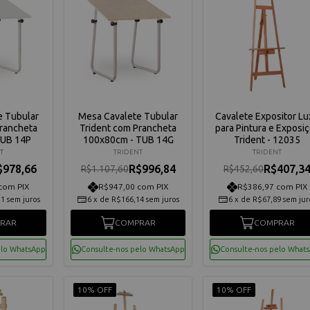
e Tubular
Mesa Cavalete Tubular
Cavalete Expositor Lu
Prancheta
Trident com Prancheta
para Pintura e Exposi
TUB 14P
100x80cm - TUB 14G
Trident - 12035
T
TRIDENT
TRIDENT
$978,66
R$996,84
R$407,3
R$1.107,60
R$452,60
com PIX
R$947,00 com PIX
R$386,97 com PIX
11
sem juros
6
x
de
R$166,14
sem juros
6
x
de
R$67,89
sem jur
RAR
COMPRAR
COMPRAR
elo WhatsApp
Consulte-nos pelo WhatsApp
Consulte-nos pelo What
10% OFF
10% OFF