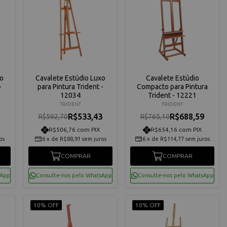
xo
Cavalete Estúdio Luxo
Cavalete Estúdio
-
para Pintura Trident -
Compacto para Pintura
12034
Trident - 12221
TRIDENT
TRIDENT
1
R$533,43
R$688,59
R$592,70
R$765,10
R$506,76 com PIX
R$654,16 com PIX
os
6
x
de
R$88,91
sem juros
6
x
de
R$114,77
sem juros
COMPRAR
COMPRAR
sApp
Consulte-nos pelo WhatsApp
Consulte-nos pelo WhatsApp
10% OFF
10% OFF