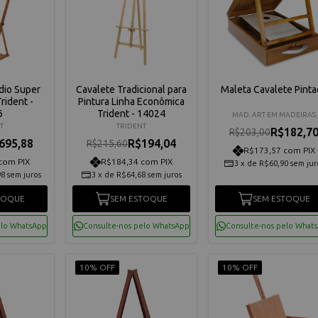
dio Super
Cavalete Tradicional para
Maleta Cavalete Pint
rident -
Pintura Linha Econômica
6
Trident - 14024
MAD. ART EM MADEIRAS
T
TRIDENT
R$182,7
R$203,00
695,88
R$194,04
R$215,60
R$173,57 com PIX
com PIX
R$184,34 com PIX
3
x
de
R$60,90
sem jur
98
sem juros
3
x
de
R$64,68
sem juros
TOQUE
SEM ESTOQUE
SEM ESTOQUE
elo WhatsApp
Consulte-nos pelo WhatsApp
Consulte-nos pelo What
10% OFF
10% OFF