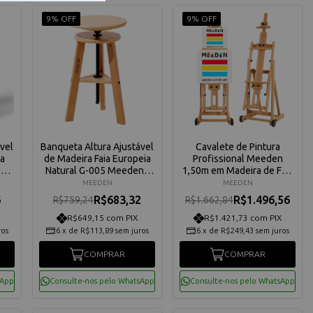
9% OFF
9% OFF
vel
Banqueta Altura Ajustável
Cavalete de Pintura
ra
de Madeira Faia Europeia
Profissional Meeden
en
Natural G-005 Meeden -
1,50m em Madeira de Faia
AFD-6037-YM
Estúdio Versátil AFE-
MEEDEN
MEEDEN
6019-YM
6
R$683,32
R$1.496,56
R$759,24
R$1.662,84
R$649,15 com PIX
R$1.421,73 com PIX
ros
6
x
de
R$113,89
sem juros
6
x
de
R$249,43
sem juros
COMPRAR
COMPRAR
sApp
Consulte-nos pelo WhatsApp
Consulte-nos pelo WhatsApp