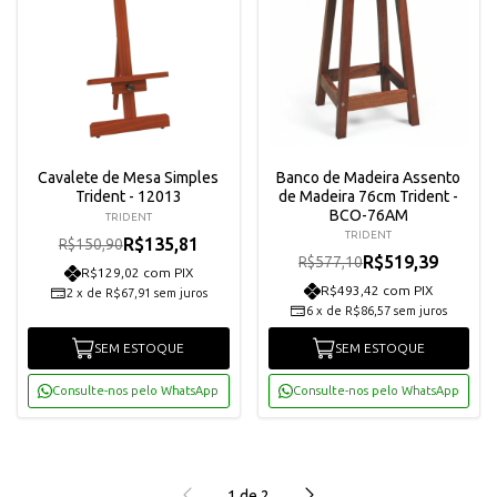
Cavalete de Mesa Simples
Banco de Madeira Assento
Trident - 12013
de Madeira 76cm Trident -
BCO-76AM
TRIDENT
TRIDENT
R$135,81
R$150,90
R$519,39
R$577,10
R$129,02 com PIX
R$493,42 com PIX
2
x
de
R$67,91
sem juros
6
x
de
R$86,57
sem juros
SEM ESTOQUE
SEM ESTOQUE
Consulte-nos pelo WhatsApp
Consulte-nos pelo WhatsApp
1
de
2