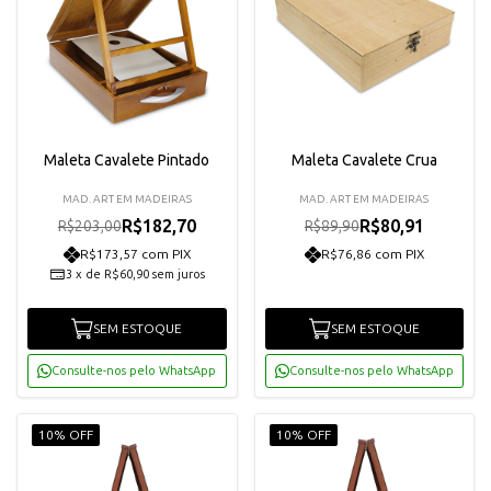
Maleta Cavalete Pintado
Maleta Cavalete Crua
MAD. ART EM MADEIRAS
MAD. ART EM MADEIRAS
R$182,70
R$80,91
R$203,00
R$89,90
R$173,57 com PIX
R$76,86 com PIX
3
x
de
R$60,90
sem juros
SEM ESTOQUE
SEM ESTOQUE
Consulte-nos pelo WhatsApp
Consulte-nos pelo WhatsApp
10% OFF
10% OFF