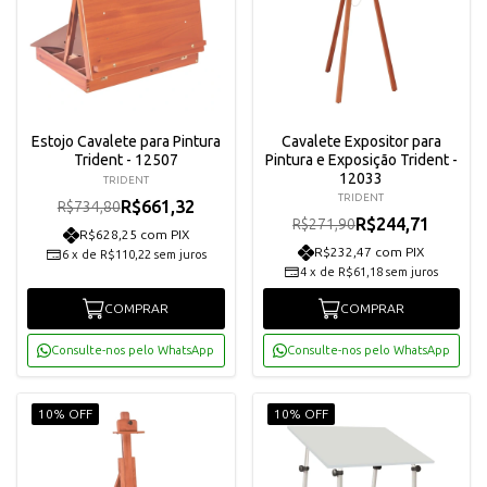
Estojo Cavalete para Pintura
Cavalete Expositor para
Trident - 12507
Pintura e Exposição Trident -
12033
TRIDENT
TRIDENT
R$661,32
R$734,80
R$244,71
R$271,90
R$628,25 com PIX
R$232,47 com PIX
6
x
de
R$110,22
sem juros
4
x
de
R$61,18
sem juros
COMPRAR
COMPRAR
Consulte-nos pelo WhatsApp
Consulte-nos pelo WhatsApp
10% OFF
10% OFF