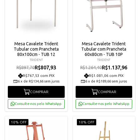
Mesa Cavalete Trident
Mesa Cavalete Trident
Tubular com Prancheta
Tubular com Prancheta
80x100cm - TUB 12
60x80cm - TUB 10P
TRIDENT
TRIDENT
R$807,93
R$1.137,96
R$897,70
R$1.264,40
R$767,53 com PIX
R$1.081,06 com PIX
6
x
de
R$134,66
sem juros
6
x
de
R$189,66
sem juros
COMPRAR
COMPRAR
Consulte-nos pelo WhatsApp
Consulte-nos pelo WhatsApp
10% OFF
10% OFF