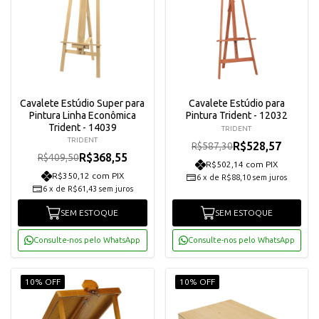
Cavalete Estúdio Super para
Cavalete Estúdio para
Pintura Linha Econômica
Pintura Trident - 12032
Trident - 14039
TRIDENT
TRIDENT
R$528,57
R$587,30
R$368,55
R$409,50
R$502,14 com PIX
R$350,12 com PIX
6
x
de
R$88,10
sem juros
6
x
de
R$61,43
sem juros
SEM ESTOQUE
SEM ESTOQUE
Consulte-nos pelo WhatsApp
Consulte-nos pelo WhatsApp
10% OFF
10% OFF