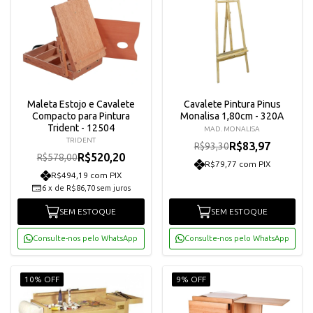
Maleta Estojo e Cavalete
Cavalete Pintura Pinus
Compacto para Pintura
Monalisa 1,80cm - 320A
Trident - 12504
MAD. MONALISA
TRIDENT
R$83,97
R$93,30
R$520,20
R$578,00
R$79,77 com PIX
R$494,19 com PIX
6
x
de
R$86,70
sem juros
SEM ESTOQUE
SEM ESTOQUE
Consulte-nos pelo WhatsApp
Consulte-nos pelo WhatsApp
10% OFF
9% OFF