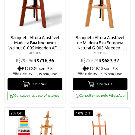
Banqueta Altura Ajustável
Banqueta Altura Ajustável
Madeira Faia Noguieira
de Madeira Faia Europeia
Walnut G-005 Meeden AFD-
Natural G-005 Meeden -
6037-QHT
AFD-6037-YM
MEEDEN
MEEDEN
R$716,36
R$683,32
R$795,96
R$759,24
R$680,54 com PIX
R$649,15 com PIX
6
x
de
R$119,39
sem juros
6
x
de
R$113,89
sem juros
COMPRAR
COMPRAR
Consulte-nos pelo WhatsApp
Consulte-nos pelo WhatsApp
9% OFF
10% OFF