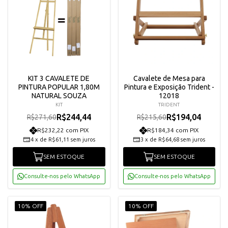
KIT 3 CAVALETE DE
Cavalete de Mesa para
PINTURA POPULAR 1,80M
Pintura e Exposição Trident -
NATURAL SOUZA
12018
KIT
TRIDENT
R$244,44
R$194,04
R$271,60
R$215,60
R$232,22 com PIX
R$184,34 com PIX
4
x
de
R$61,11
sem juros
3
x
de
R$64,68
sem juros
SEM ESTOQUE
SEM ESTOQUE
Consulte-nos pelo WhatsApp
Consulte-nos pelo WhatsApp
10% OFF
10% OFF