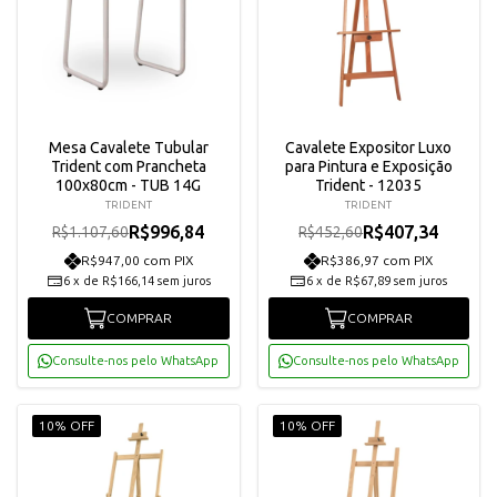
Mesa Cavalete Tubular
Cavalete Expositor Luxo
Trident com Prancheta
para Pintura e Exposição
100x80cm - TUB 14G
Trident - 12035
TRIDENT
TRIDENT
R$996,84
R$407,34
R$1.107,60
R$452,60
R$947,00 com PIX
R$386,97 com PIX
6
x
de
R$166,14
sem juros
6
x
de
R$67,89
sem juros
COMPRAR
COMPRAR
Consulte-nos pelo WhatsApp
Consulte-nos pelo WhatsApp
10% OFF
10% OFF