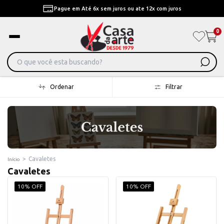
Pague em Até 6x sem juros ou ate 12x com juros
0
Ordenar
Filtrar
>
Cavaletes
Início
Cavaletes
10% OFF
10% OFF