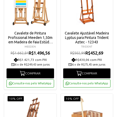
Cavalete de Pintura
Cavalete Ajustável Madeira
Profissional Meeden 1,50m
Lyptus para Pintura Trident
em Madeira de Faia Estúdio
Aztec - 12343
Versátil AFE-6019-YM
MEEDEN
TRIDENT
R$1.496,56
R$452,69
R$1.662,84
R$502,99
R$1.421,73 com PIX
R$430,06 com PIX
6
x
de
R$249,43
sem juros
6
x
de
R$75,45
sem juros
COMPRAR
COMPRAR
Consulte-nos pelo WhatsApp
Consulte-nos pelo WhatsApp
10% OFF
10% OFF