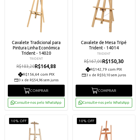
Cavalete Tradicional para
Cavalete de Mesa Tripé
Pintura Linha Econômica
Trident - 14014
Trident - 14020
TRIDENT
TRIDENT
R$150,30
R$167,00
R$164,88
R$183,20
R$142,79 com PIX
R$156,64 com PIX
3
x
de
R$50,10
sem juros
3
x
de
R$54,96
sem juros
COMPRAR
COMPRAR
Consulte-nos pelo WhatsApp
Consulte-nos pelo WhatsApp
10% OFF
10% OFF