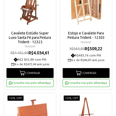
Cavalete Estúdio Super
Estojo e Cavalete Para
Luxo Santa Fé para Pintura
Pintura Trident - 12503
Trident - 12325
TRIDENT
TRIDENT
R$509,22
R$565,80
R$4.034,61
R$4.482,90
R$483,76 com PIX
R$3.832,88 com PIX
6
x
de
R$84,87
sem juros
6
x
de
R$672,44
sem juros
COMPRAR
COMPRAR
Consulte-nos pelo WhatsApp
Consulte-nos pelo WhatsApp
10% OFF
10% OFF