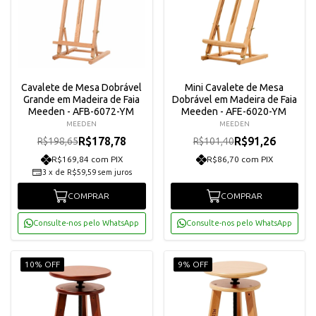
Cavalete de Mesa Dobrável
Mini Cavalete de Mesa
Grande em Madeira de Faia
Dobrável em Madeira de Faia
Meeden - AFB-6072-YM
Meeden - AFE-6020-YM
MEEDEN
MEEDEN
R$178,78
R$91,26
R$198,65
R$101,40
R$169,84 com PIX
R$86,70 com PIX
3
x
de
R$59,59
sem juros
COMPRAR
COMPRAR
Consulte-nos pelo WhatsApp
Consulte-nos pelo WhatsApp
10% OFF
9% OFF