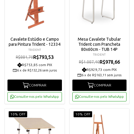
Cavalete Estúdio e Campo
Mesa Cavalete Tubular
para Pintura Trident - 12334
Trident com Prancheta
80x60cm - TUB 14P
TRIDENT
TRIDENT
R$793,53
R$881,70
R$978,66
R$1.087,40
R$753,85 com PIX
R$929,73 com PIX
6
x
de
R$132,26
sem juros
6
x
de
R$163,11
sem juros
COMPRAR
COMPRAR
Consulte-nos pelo WhatsApp
Consulte-nos pelo WhatsApp
10% OFF
10% OFF