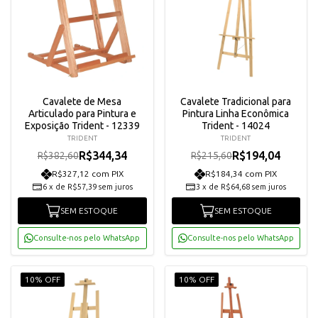
Cavalete de Mesa
Cavalete Tradicional para
Articulado para Pintura e
Pintura Linha Econômica
Exposição Trident - 12339
Trident - 14024
TRIDENT
TRIDENT
R$344,34
R$194,04
R$382,60
R$215,60
R$327,12 com PIX
R$184,34 com PIX
6
x
de
R$57,39
sem juros
3
x
de
R$64,68
sem juros
SEM ESTOQUE
SEM ESTOQUE
Consulte-nos pelo WhatsApp
Consulte-nos pelo WhatsApp
10% OFF
10% OFF