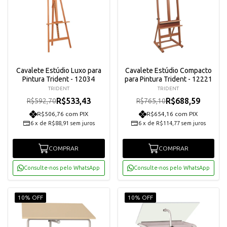
Cavalete Estúdio Luxo para
Cavalete Estúdio Compacto
Pintura Trident - 12034
para Pintura Trident - 12221
TRIDENT
TRIDENT
R$533,43
R$688,59
R$592,70
R$765,10
R$506,76 com PIX
R$654,16 com PIX
6
x
de
R$88,91
sem juros
6
x
de
R$114,77
sem juros
COMPRAR
COMPRAR
Consulte-nos pelo WhatsApp
Consulte-nos pelo WhatsApp
10% OFF
10% OFF