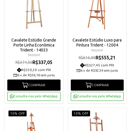
Cavalete Estúdio Grande
Cavalete Estúdio Luxo para
Porte Linha Econômica
Pintura Trident - 12004
Trident - 14033
TRIDENT
TRIDENT
R$555,21
R$616,90
R$337,05
R$374,50
R$527,45 com PIX
R$320,20 com PIX
6
x
de
R$92,54
sem juros
6
x
de
R$56,18
sem juros
COMPRAR
COMPRAR
Consulte-nos pelo WhatsApp
Consulte-nos pelo WhatsApp
10% OFF
10% OFF