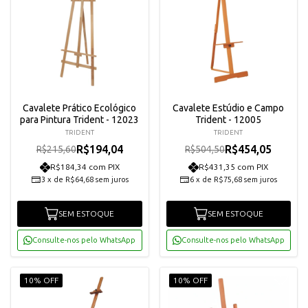
Cavalete Prático Ecológico
Cavalete Estúdio e Campo
para Pintura Trident - 12023
Trident - 12005
TRIDENT
TRIDENT
R$194,04
R$454,05
R$215,60
R$504,50
R$184,34 com PIX
R$431,35 com PIX
3
x
de
R$64,68
sem juros
6
x
de
R$75,68
sem juros
SEM ESTOQUE
SEM ESTOQUE
Consulte-nos pelo WhatsApp
Consulte-nos pelo WhatsApp
10% OFF
10% OFF