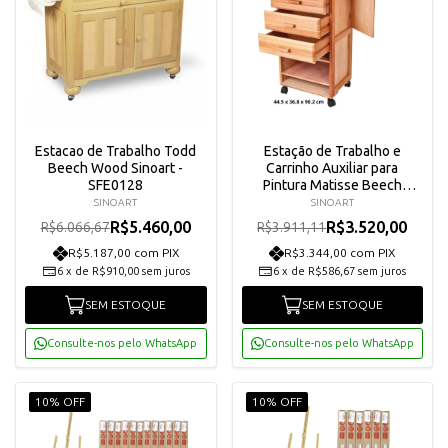
Estacao de Trabalho Todd
Estação de Trabalho e
Beech Wood Sinoart -
Carrinho Auxiliar para
SFE0128
Pintura Matisse Beech
Wood Sinoart - SFE0127
SINOART
SINOART
R$5.460,00
R$3.520,00
R$6.066,67
R$3.911,11
R$5.187,00 com PIX
R$3.344,00 com PIX
6
x
de
R$910,00
sem juros
6
x
de
R$586,67
sem juros
SEM ESTOQUE
SEM ESTOQUE
Consulte-nos pelo WhatsApp
Consulte-nos pelo WhatsApp
10% OFF
10% OFF