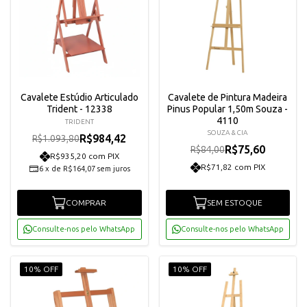
Cavalete Estúdio Articulado
Cavalete de Pintura Madeira
Trident - 12338
Pinus Popular 1,50m Souza -
4110
TRIDENT
SOUZA & CIA
R$984,42
R$1.093,80
R$75,60
R$84,00
R$935,20 com PIX
R$71,82 com PIX
6
x
de
R$164,07
sem juros
COMPRAR
SEM ESTOQUE
Consulte-nos pelo WhatsApp
Consulte-nos pelo WhatsApp
10% OFF
10% OFF