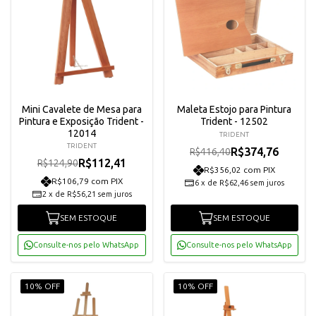
Mini Cavalete de Mesa para
Maleta Estojo para Pintura
Pintura e Exposição Trident -
Trident - 12502
12014
TRIDENT
TRIDENT
R$374,76
R$416,40
R$112,41
R$124,90
R$356,02 com PIX
R$106,79 com PIX
6
x
de
R$62,46
sem juros
2
x
de
R$56,21
sem juros
SEM ESTOQUE
SEM ESTOQUE
Consulte-nos pelo WhatsApp
Consulte-nos pelo WhatsApp
10% OFF
10% OFF