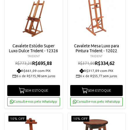
Cavalete Estúdio Super
Cavalete Mesa Luxo para
Luxo Dulce Trident - 12326
Pintura Trident - 12022
TRIDENT
TRIDENT
R$695,88
R$334,62
R$773,20
R$371,80
R$661,09 com PIX
R$317,89 com PIX
6
x
de
R$115,98
sem juros
6
x
de
R$55,77
sem juros
SEM ESTOQUE
SEM ESTOQUE
Consulte-nos pelo WhatsApp
Consulte-nos pelo WhatsApp
10% OFF
10% OFF