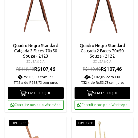
Quadro Negro Standard
Quadro Negro Standard
Calçada 2 Faces 70x50
Calçada 2 Faces 70x50
Souza - 2123
Souza - 2122
SOUZA & CIA
SOUZA & CIA
R$107,46
R$107,46
R$119,40
R$119,40
R$102,09 com PIX
R$102,09 com PIX
2
x
de
R$53,73
sem juros
2
x
de
R$53,73
sem juros
SEM ESTOQUE
SEM ESTOQUE
Consulte-nos pelo WhatsApp
Consulte-nos pelo WhatsApp
10% OFF
10% OFF