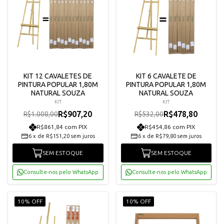
KIT 12 CAVALETES DE
KIT 6 CAVALETE DE
PINTURA POPULAR 1,80M
PINTURA POPULAR 1,80M
NATURAL SOUZA
NATURAL SOUZA
KIT
KIT
R$907,20
R$478,80
R$1.008,00
R$532,00
R$861,84 com PIX
R$454,86 com PIX
6
x
de
R$151,20
sem juros
6
x
de
R$79,80
sem juros
SEM ESTOQUE
SEM ESTOQUE
Consulte-nos pelo WhatsApp
Consulte-nos pelo WhatsApp
10% OFF
10% OFF