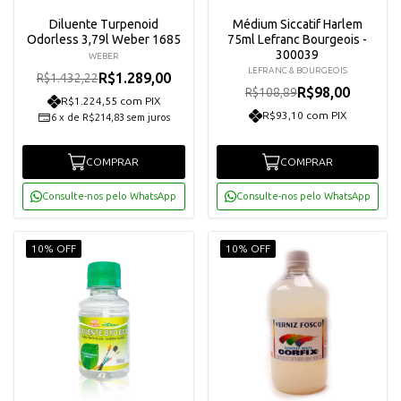
Diluente Turpenoid
Médium Siccatif Harlem
Odorless 3,79l Weber 1685
75ml Lefranc Bourgeois -
300039
WEBER
LEFRANC & BOURGEOIS
R$1.289,00
R$1.432,22
R$98,00
R$108,89
R$1.224,55 com PIX
R$93,10 com PIX
6
x
de
R$214,83
sem juros
COMPRAR
COMPRAR
Consulte-nos pelo WhatsApp
Consulte-nos pelo WhatsApp
10% OFF
10% OFF