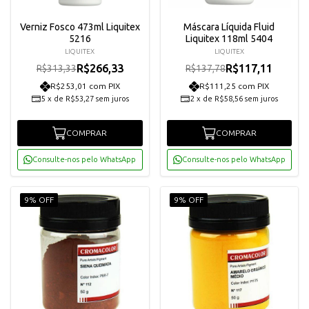
Verniz Fosco 473ml Liquitex
Máscara Líquida Fluid
5216
Liquitex 118ml 5404
LIQUITEX
LIQUITEX
R$266,33
R$117,11
R$313,33
R$137,78
R$253,01 com PIX
R$111,25 com PIX
5
x
de
R$53,27
sem juros
2
x
de
R$58,56
sem juros
COMPRAR
COMPRAR
Consulte-nos pelo WhatsApp
Consulte-nos pelo WhatsApp
9% OFF
9% OFF