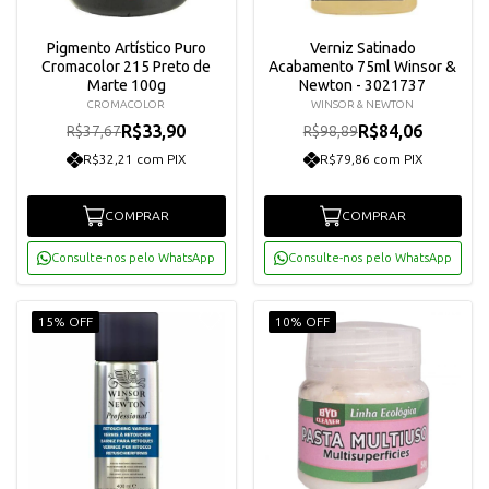
Pigmento Artístico Puro
Verniz Satinado
Cromacolor 215 Preto de
Acabamento 75ml Winsor &
Marte 100g
Newton - 3021737
CROMACOLOR
WINSOR & NEWTON
R$33,90
R$84,06
R$37,67
R$98,89
R$32,21 com PIX
R$79,86 com PIX
COMPRAR
COMPRAR
Consulte-nos pelo WhatsApp
Consulte-nos pelo WhatsApp
15% OFF
10% OFF