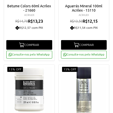
Betume Colors 60ml Acrilex
Aguarrás Mineral 100ml
- 21660
Acrilex - 15110
ACRILEX
ACRILEX
R$13,23
R$12,15
R$14,70
R$13,50
R$12,57 com PIX
R$11,54 com PIX
COMPRAR
COMPRAR
Consulte-nos pelo WhatsApp
Consulte-nos pelo WhatsApp
15% OFF
15% OFF