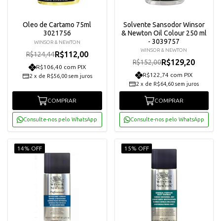
Oleo de Cartamo 75ml
Solvente Sansodor Winsor
3021756
& Newton Oil Colour 250 ml
- 3039757
WINSOR & NEWTON
WINSOR & NEWTON
R$112,00
R$124,44
R$129,20
R$152,00
R$106,40 com PIX
R$122,74 com PIX
2
x
de
R$56,00
sem juros
2
x
de
R$64,60
sem juros
COMPRAR
COMPRAR
Consulte-nos pelo WhatsApp
Consulte-nos pelo WhatsApp
14% OFF
15% OFF