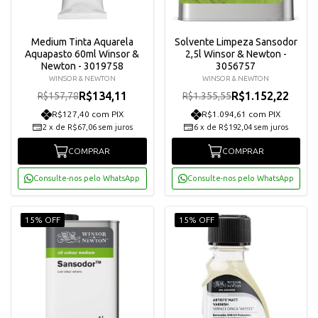
Medium Tinta Aquarela
Solvente Limpeza Sansodor
Aquapasto 60ml Winsor &
2,5l Winsor & Newton -
Newton - 3019758
3056757
WINSOR & NEWTON
WINSOR & NEWTON
R$134,11
R$1.152,22
R$157,78
R$1.355,55
R$127,40 com PIX
R$1.094,61 com PIX
2
x
de
R$67,06
sem juros
6
x
de
R$192,04
sem juros
COMPRAR
COMPRAR
Consulte-nos pelo WhatsApp
Consulte-nos pelo WhatsApp
15% OFF
15% OFF