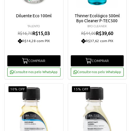
Diluente Eco 100ml
Thinner Ecológico 500ml
Byo Cleaner P-TEC500
TALENTO
BYO CLEANER
R$15,03
R$39,60
R$16,70
R$44,00
R$14,28 com PIX
R$37,62 com PIX
COMPRAR
COMPRAR
Consulte-nos pelo WhatsApp
Consulte-nos pelo WhatsApp
10% OFF
15% OFF