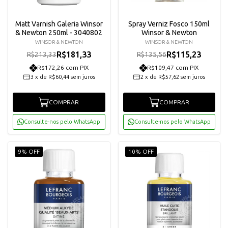
Matt Varnish Galeria Winsor
Spray Verniz Fosco 150ml
& Newton 250ml - 3040802
Winsor & Newton
WINSOR & NEWTON
WINSOR & NEWTON
R$181,33
R$115,23
R$213,33
R$135,56
R$172,26 com PIX
R$109,47 com PIX
3
x
de
R$60,44
sem juros
2
x
de
R$57,62
sem juros
COMPRAR
COMPRAR
Consulte-nos pelo WhatsApp
Consulte-nos pelo WhatsApp
9% OFF
10% OFF