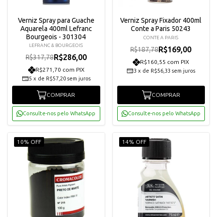
Verniz Spray para Guache
Verniz Spray Fixador 400ml
Aquarela 400ml Lefranc
Conte a Paris 50243
Bourgeois - 301304
CONTE A PARIS
LEFRANC & BOURGEOIS
R$169,00
R$187,78
R$286,00
R$317,78
R$160,55 com PIX
R$271,70 com PIX
3
x
de
R$56,33
sem juros
5
x
de
R$57,20
sem juros
COMPRAR
COMPRAR
Consulte-nos pelo WhatsApp
Consulte-nos pelo WhatsApp
10% OFF
14% OFF