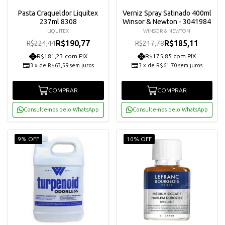
Pasta Craqueldor Liquitex
Verniz Spray Satinado 400ml
237ml 8308
Winsor & Newton - 3041984
LIQUITEX
WINSOR & NEWTON
R$190,77
R$185,11
R$224,44
R$217,78
R$181,23 com PIX
R$175,85 com PIX
3
x
de
R$63,59
sem juros
3
x
de
R$61,70
sem juros
COMPRAR
COMPRAR
Consulte-nos pelo WhatsApp
Consulte-nos pelo WhatsApp
9% OFF
10% OFF