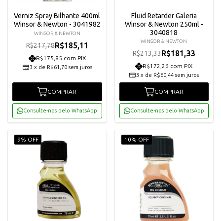
Verniz Spray Bilhante 400ml
Fluid Retarder Galeria
Winsor & Newton - 3041982
Winsor & Newton 250ml -
3040818
WINSOR & NEWTON
WINSOR & NEWTON
R$185,11
R$217,78
R$181,33
R$213,33
R$175,85 com PIX
R$172,26 com PIX
3
x
de
R$61,70
sem juros
3
x
de
R$60,44
sem juros
COMPRAR
COMPRAR
Consulte-nos pelo WhatsApp
Consulte-nos pelo WhatsApp
9% OFF
10% OFF