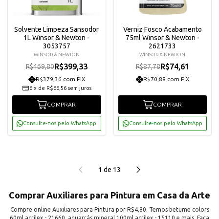
Solvente Limpeza Sansodor
Verniz Fosco Acabamento
1L Winsor & Newton -
75ml Winsor & Newton -
3053757
2621733
WINSOR & NEWTON
WINSOR & NEWTON
R$399,33
R$74,61
R$469,80
R$87,78
R$379,36 com PIX
R$70,88 com PIX
6
x
de
R$66,56
sem juros
COMPRAR
COMPRAR
Consulte-nos pelo WhatsApp
Consulte-nos pelo WhatsApp
1
de
13
Comprar Auxiliares para Pintura em Casa da Arte
Compre online Auxiliares para Pintura por R$4,80. Temos betume colors
60ml acrilex - 21660, aguarrás mineral 100ml acrilex - 15110 e mais. Faça