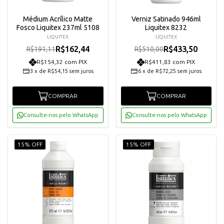
Médium Acrílico Matte
Verniz Satinado 946ml
Fosco Liquitex 237ml 5108
Liquitex 8232
LIQUITEX
LIQUITEX
R$162,44
R$433,50
R$191,11
R$510,00
R$154,32 com PIX
R$411,83 com PIX
3
x
de
R$54,15
sem juros
6
x
de
R$72,25
sem juros
COMPRAR
COMPRAR
Consulte-nos pelo WhatsApp
Consulte-nos pelo WhatsApp
15% OFF
15% OFF