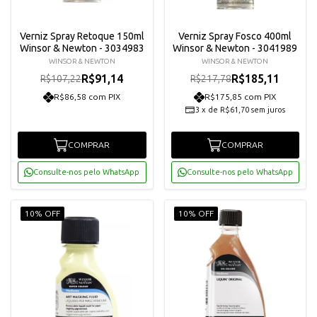
Verniz Spray Retoque 150ml
Verniz Spray Fosco 400ml
Winsor & Newton - 3034983
Winsor & Newton - 3041989
WINSOR & NEWTON
WINSOR & NEWTON
R$91,14
R$185,11
R$107,22
R$217,78
R$86,58 com PIX
R$175,85 com PIX
3
x
de
R$61,70
sem juros
COMPRAR
COMPRAR
Consulte-nos pelo WhatsApp
Consulte-nos pelo WhatsApp
10% OFF
10% OFF