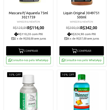
Mascara P/ Aquarela 75ml
Liquin Original 3049751
3021759
500ml
WINSOR & NEWTON
WINSOR & NEWTON
R$116,00
R$342,00
R$128,89
R$380,00
R$110,20 com PIX
R$324,90 com PIX
2
x
de
R$58,00
sem juros
6
x
de
R$57,00
sem juros
COMPRAR
COMPRAR
Consulte-nos pelo WhatsApp
Consulte-nos pelo WhatsApp
10% OFF
10% OFF