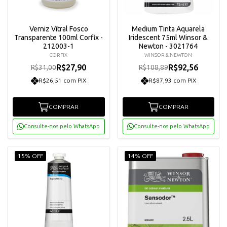
Verniz Vitral Fosco
Medium Tinta Aquarela
Transparente 100ml Corfix -
Iridescent 75ml Winsor &
212003-1
Newton - 3021764
CORFIX
WINSOR & NEWTON
R$27,90
R$92,56
R$31,00
R$108,89
R$26,51 com PIX
R$87,93 com PIX
COMPRAR
COMPRAR
Consulte-nos pelo WhatsApp
Consulte-nos pelo WhatsApp
15% OFF
14% OFF