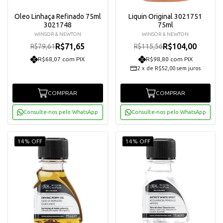
Oleo Linhaça Refinado 75ml
Liquin Original 3021751
3021748
75ml
WINSOR & NEWTON
WINSOR & NEWTON
R$71,65
R$104,00
R$79,61
R$115,56
R$68,07 com PIX
R$98,80 com PIX
2
x
de
R$52,00
sem juros
COMPRAR
COMPRAR
Consulte-nos pelo WhatsApp
Consulte-nos pelo WhatsApp
14% OFF
14% OFF