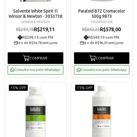
Solvente White Spirit 1l
Paraloid B72 Cromacolor
Winsor & Newton - 3053738
500g 9873
WINSOR & NEWTON
CROMACOLOR
R$219,11
R$578,00
R$257,78
R$642,22
R$208,15 com PIX
R$549,10 com PIX
4
x
de
R$54,78
sem juros
6
x
de
R$96,33
sem juros
COMPRAR
COMPRAR
Consulte-nos pelo WhatsApp
Consulte-nos pelo WhatsApp
15% OFF
15% OFF