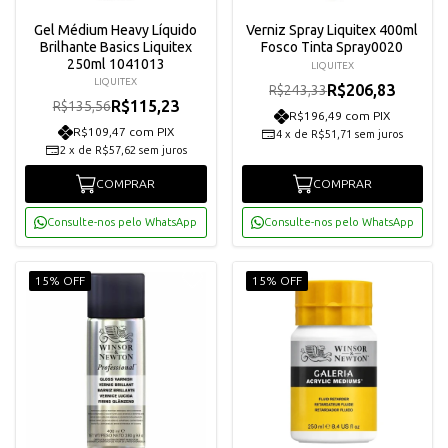
Gel Médium Heavy Líquido
Verniz Spray Liquitex 400ml
Brilhante Basics Liquitex
Fosco Tinta Spray0020
250ml 1041013
LIQUITEX
LIQUITEX
R$206,83
R$243,33
R$115,23
R$135,56
R$196,49 com PIX
R$109,47 com PIX
4
x
de
R$51,71
sem juros
2
x
de
R$57,62
sem juros
COMPRAR
COMPRAR
Consulte-nos pelo WhatsApp
Consulte-nos pelo WhatsApp
15% OFF
15% OFF