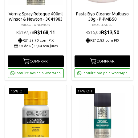
Verniz Spray Retoque 400ml
Pasta Byo Cleaner Multiuso
Winsor & Newton - 3041983
50g - P-PMB50
WINSOR & NEWTON
BYO CLEANER
R$168,11
R$13,50
R$197,78
R$15,00
R$159,70 com PIX
R$12,83 com PIX
3
x
de
R$56,04
sem juros
COMPRAR
COMPRAR
Consulte-nos pelo WhatsApp
Consulte-nos pelo WhatsApp
15% OFF
14% OFF