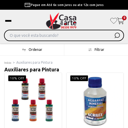
Pague em Até 6x sem juros ou ate 12x com juros
0
Ordenar
Filtrar
>
Auxiliares para Pintura
Início
Auxiliares para Pintura
10% OFF
10% OFF