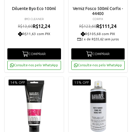
Diluente Byo Eco 100ml
Verniz Fosco 500ml Corfix -
44400
BYO CLEANER
CORFIX
R$12,24
R$111,24
R$13,60
R$123,60
R$11,63 com PIX
R$105,68 com PIX
2
x
de
R$55,62
sem juros
COMPRAR
COMPRAR
Consulte-nos pelo WhatsApp
Consulte-nos pelo WhatsApp
14% OFF
15% OFF