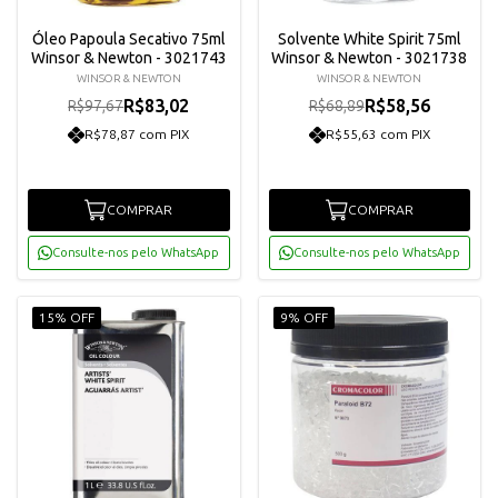
Óleo Papoula Secativo 75ml
Solvente White Spirit 75ml
Winsor & Newton - 3021743
Winsor & Newton - 3021738
WINSOR & NEWTON
WINSOR & NEWTON
R$83,02
R$58,56
R$97,67
R$68,89
R$78,87 com PIX
R$55,63 com PIX
COMPRAR
COMPRAR
Consulte-nos pelo WhatsApp
Consulte-nos pelo WhatsApp
15% OFF
9% OFF