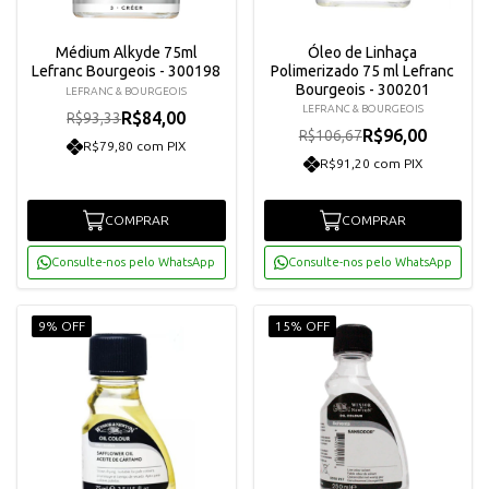
Médium Alkyde 75ml
Óleo de Linhaça
Lefranc Bourgeois - 300198
Polimerizado 75 ml Lefranc
Bourgeois - 300201
LEFRANC & BOURGEOIS
LEFRANC & BOURGEOIS
R$84,00
R$93,33
R$96,00
R$106,67
R$79,80 com PIX
R$91,20 com PIX
COMPRAR
COMPRAR
Consulte-nos pelo WhatsApp
Consulte-nos pelo WhatsApp
9% OFF
15% OFF