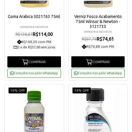
Goma Arabica 3021763 75ml
Verniz Fosco Acabamento
75ml Winsor & Newton -
3121733
WINSOR & NEWTON
WINSOR & NEWTON
R$114,00
R$126,67
R$74,61
R$87,78
R$108,30 com PIX
R$70,88 com PIX
2
x
de
R$57,00
sem juros
COMPRAR
COMPRAR
Consulte-nos pelo WhatsApp
Consulte-nos pelo WhatsApp
10% OFF
14% OFF